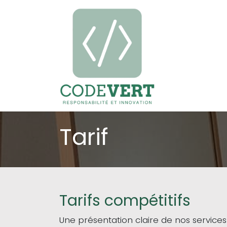
Se rendre au contenu
Tarif
Tarifs compétitifs
Une présentation claire de nos servic