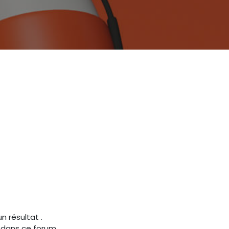
un résultat
.
s dans ce forum.