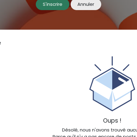
S'inscrire
Annuler
e
Oups !
Désolé, nous n'avons trouvé auc
Parce qu'il n'y a pas encore de post