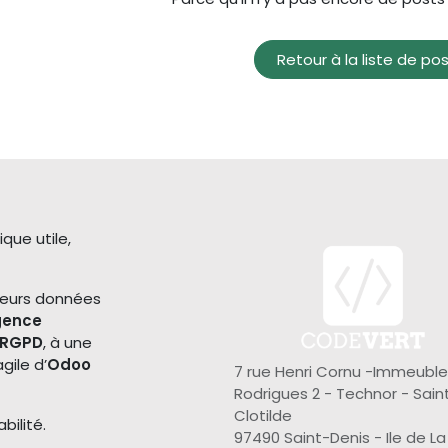
Retour à la liste de po
que utile,
 leurs données
igence
RGPD
, à une
gile d’
Odoo
7 rue Henri Cornu -Immeuble
Rodrigues 2 - Technor - Sain
Clotilde
bilité.
97490 Saint-Denis - Ile de La