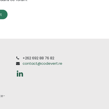
st
+262 692 88 76 82
contact@codevert.re
te-